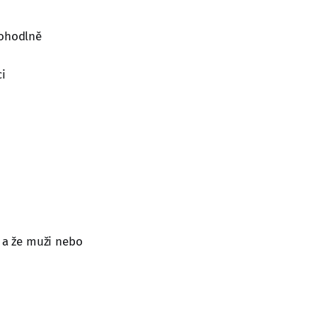
pohodlně
ci
 a že muži nebo