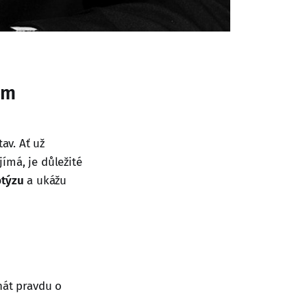
ém
av. Ať už
ímá, je důležité
ptýzu
a ukážu
nát pravdu o