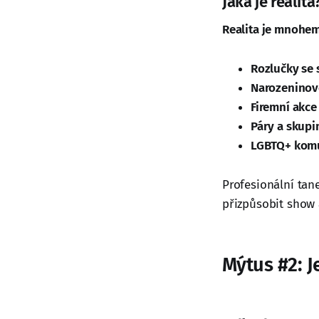
Jaká je realita
Realita je mnohem
Rozlučky se
Narozeninov
Firemní akce
Páry a skupi
LGBTQ+ kom
Profesionální tan
přizpůsobit show 
Mýtus #2: J