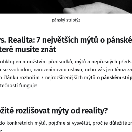
pánský striptýz
s. Realita: 7 největších mýtů o pánsk
které musíte znát
e obklopen množstvím předsudků, mýtů a nepřesných předst
u se svobodou, narozeninovou oslavu, nebo vás jen téma zaj
to článku rozbořím 7 nejrozšířenějších mýtů o
pánském stri
tečnosti funguje!
ežité rozlišovat mýty od reality?
o konkrétních mýtů, pojďme si vysvětlit, proč je důležité z
: