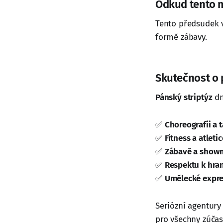
Odkud tento 
Tento předsudek v
formě zábavy.
Skutečnost o 
Pánský striptýz
dn
✅
Choreografii a t
✅
Fitness a atletic
✅
Zábavě a show
✅
Respektu k hra
✅
Umělecké expre
Seriózní agentury
pro všechny zúčas