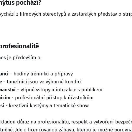
mýtus pochází?
ychází z filmových stereotypů a zastaralých představ o stri
profesionalitě
es je především o:
anci
- hodiny tréninku a přípravy
e
- tanečníci jsou ve výborné kondici
manství
- vtipné vstupy a interakce s publikem
nicím
- profesionální přístup k účastníkům
si
- kreativní kostýmy a tematické show
 kladou důraz na profesionalitu, respekt a vytvoření bezpe
tněné. Jde o licencovanou zábavu, kterou je možné porovna