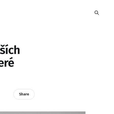
tších
eré
Share