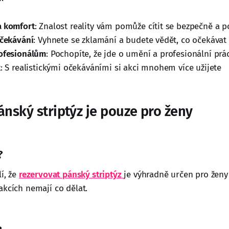
a komfort
: Znalost reality vám pomůže cítit se bezpečně a 
očekávání
: Vyhnete se zklamání a budete vědět, co očekávat
rofesionálům
: Pochopíte, že jde o umění a profesionální prá
k
: S realistickými očekáváními si akci mnohem více užijete
ánský striptýz je pouze pro ženy
?
í, že
rezervovat
pánský striptýz
je výhradně určen pro ženy
akcích nemají co dělat.