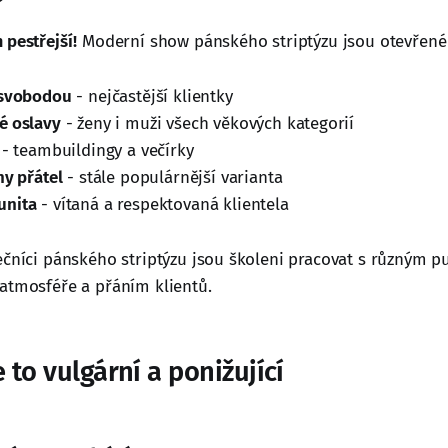
?
 pestřejší!
Moderní show pánského striptýzu jsou otevřené
 svobodou
- nejčastější klientky
é oslavy
- ženy i muži všech věkových kategorií
- teambuildingy a večírky
ny přátel
- stále populárnější varianta
unita
- vítaná a respektovaná klientela
ečníci pánského striptýzu jsou školeni pracovat s různým p
atmosféře a přáním klientů.
e to vulgární a ponižující