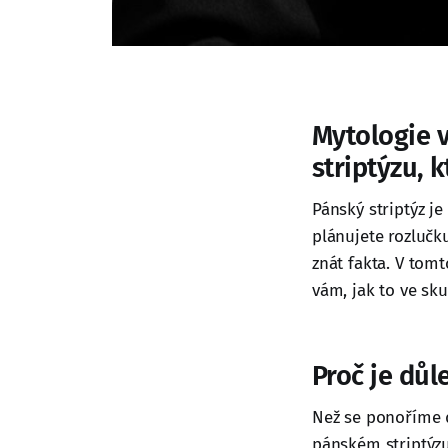
Mytologie v
striptýzu, 
Pánský striptýz j
plánujete rozlučk
znát fakta. V tom
vám, jak to ve sku
Proč je důl
Než se ponoříme d
pánském striptýzu