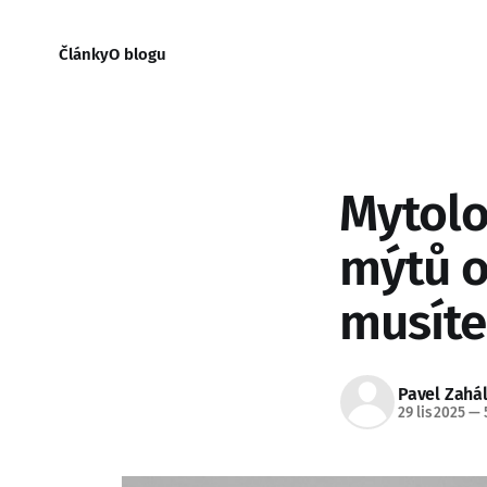
Články
O blogu
Mytolog
mýtů o
musíte
Pavel Zahá
29 lis 2025
—