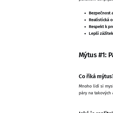
Bezpečnost 
Realistická 
Respekt k p
Lepší zážite
Mýtus #1: P
Co říká mýtus
Mnoho lidí si mysl
páry na takových 