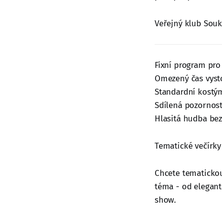
Veřejný klub Sou
Fixní program pro
Omezený čas vysto
Standardní kostý
Sdílená pozornos
Hlasitá hudba be
Tematické večírky
Chcete tematicko
téma - od elegant
show.