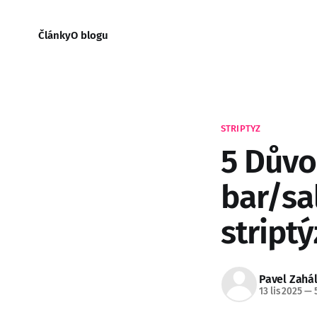
Články
O blogu
STRIPTYZ
5 Důvo
bar/sa
stript
Pavel Zahá
13 lis 2025
—
5