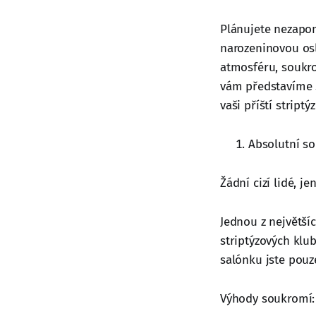
Plánujete nezapom
narozeninovou osl
atmosféru, soukro
vám představíme 5
vaši příští stript
Absolutní so
Žádní cizí lidé, j
Jednou z největší
striptýzových klu
salónku jste pouze
Výhody soukromí: