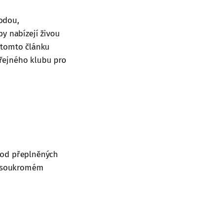
odou,
y nabízejí živou
 tomto článku
řejného klubu pro
 od přeplněných
 v soukromém