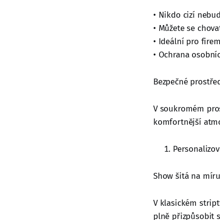
• Nikdo cizí nebu
• Můžete se chova
• Ideální pro fire
• Ochrana osobníc
Bezpečné prostře
V soukromém prost
komfortnější atmo
Personalizo
Show šitá na mír
V klasickém stri
plně přizpůsobit 