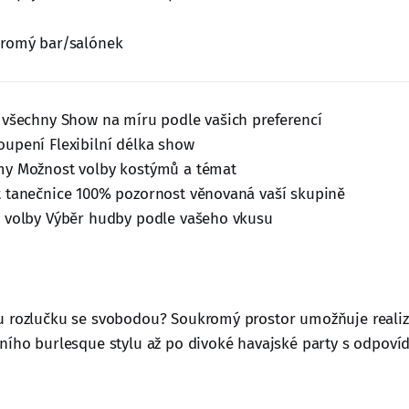
kromý bar/salónek
 všechny Show na míru podle vašich preferencí
upení Flexibilní délka show
my Možnost volby kostýmů a témat
t tanečnice 100% pozornost věnovaná vaší skupině
z volby Výběr hudby podle vašeho vkusu
u rozlučku se svobodou? Soukromý prostor umožňuje realiz
ního burlesque stylu až po divoké havajské party s odpovída