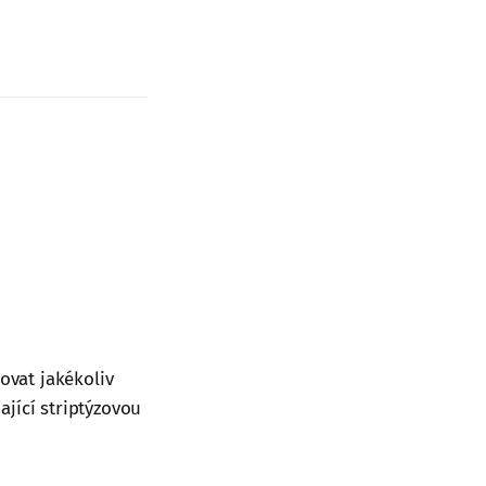
ovat jakékoliv
jící striptýzovou