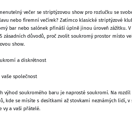
enutelný večer se striptýzovou show pro rozlučku se svob
avu nebo firemní večírek? Zatímco klasické striptýzové klub
mý bar nebo salónek přináší úplně jinou úroveň zážitku. V
 zásadních důvodů, proč zvolit soukromý prostor místo ve
ýzovou show.
ukromí a diskrétnost
en vaše společnost
ch výhod soukromého baru je naprosté soukromí. Na rozdíl
bů, kde se mísíte s desítkami až stovkami neznámých lidí,
 vy a vaši přátelé.