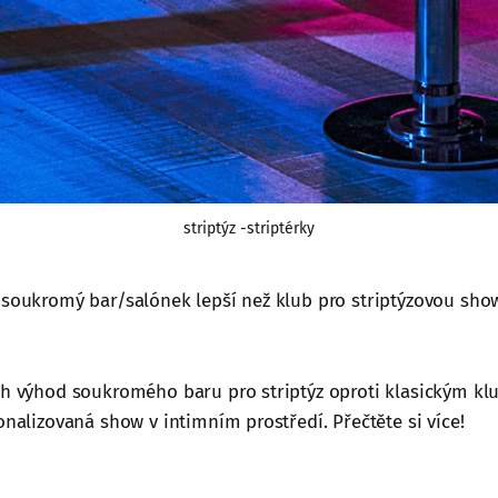
striptýz -striptérky
 soukromý bar/salónek lepší než klub pro striptýzovou sho
ch výhod soukromého baru pro striptýz oproti klasickým k
onalizovaná show v intimním prostředí. Přečtěte si více!