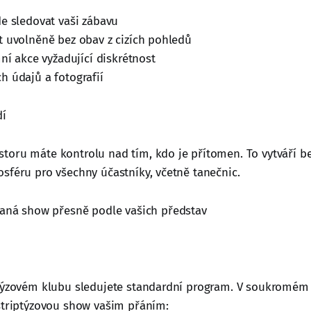
de sledovat vaši zábavu
t uvolněně bez obav z cizích pohledů
mní akce vyžadující diskrétnost
h údajů a fotografií
dí
oru máte kontrolu nad tím, kdo je přítomen. To vytváří be
sféru pro všechny účastníky, včetně tanečnic.
vaná show přesně podle vašich představ
u
ptýzovém klubu sledujete standardní program. V soukromém
striptýzovou show vašim přáním: