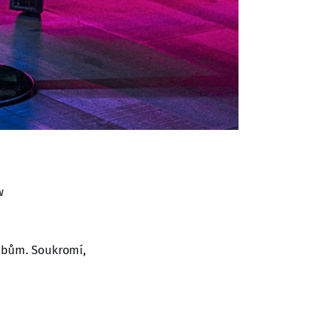
w
lubům. Soukromí,