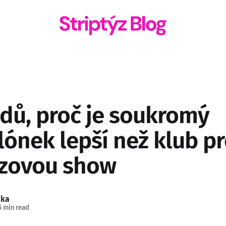
dů, proč je soukromý
lónek lepší než klub p
ýzovou show
lka
 min read